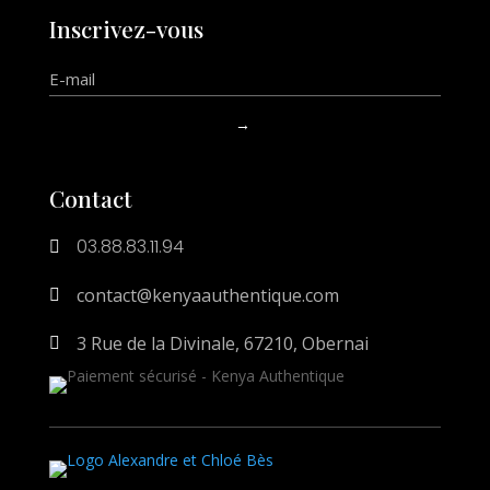
Inscrivez-vous
→
Contact
03.88.83.11.94

contact@kenyaauthentique.com

3 Rue de la Divinale, 67210, Obernai
