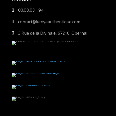
03.88.83.11.94

contact@kenyaauthentique.com

3 Rue de la Divinale, 67210, Obernai
