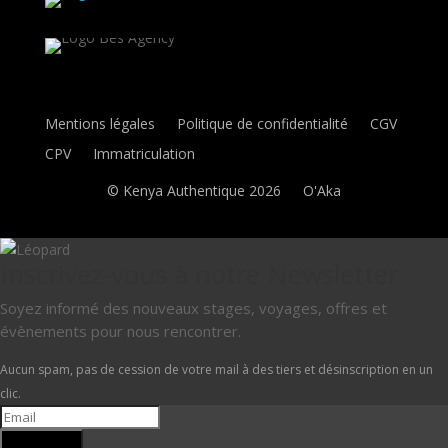
Mentions légales
Politique de confidentialité
CGV
CPV
Immatriculation
© Kenya Authentique 2026
O'Aka
Inscrivez-vous à notre Newsletter
Soyez informé des nouveaux stages, voyages, offres et
évènements pour nous rencontrer.
Aucun spam, pas de cession de votre mail à des tiers et désinscription en un
clic.
Je m'inscris