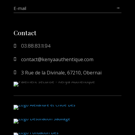
→
Contact
03.88.83.11.94

contact@kenyaauthentique.com

3 Rue de la Divinale, 67210, Obernai
