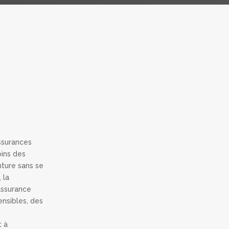
ssurances
oins des
nture sans se
 la
assurance
nsibles, des
t à