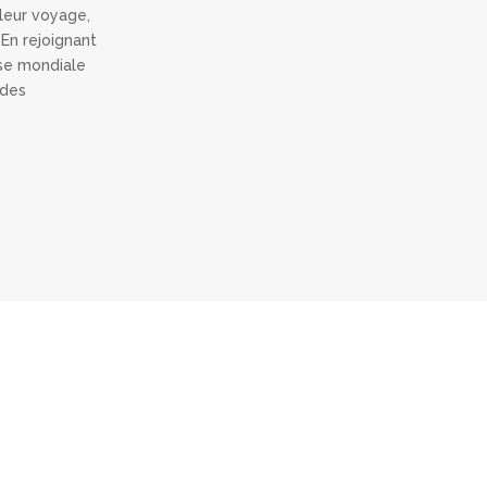
leur voyage,
 En rejoignant
ise mondiale
 des
rance qui vous accompagne au 