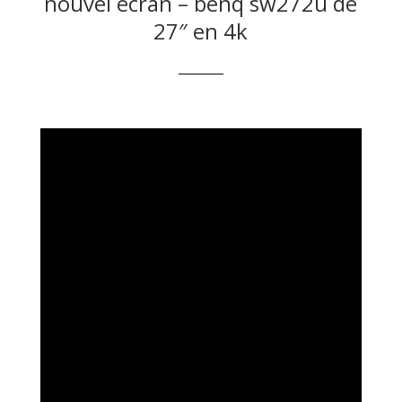
nouvel écran – benq sw272u de
27″ en 4k